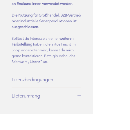
an Endkund:innen verwendet werden.
Die Nutzung für Großhandel, B2B-Vertrieb
oder industrielle Serienproduktionen ist
ausgeschlossen.
Solltest du Interesse an einer
weiteren
Farbstellung
haben, die aktuell nicht im
Shop angeboten wird, kannst du mich
gerne kontaktieren. Bitte gib dabei das
Stichwort
„Lizenz“
an.
Lizenzbedingungen
Mit vollständigem Zahlungseingang
Lieferumfang
erhältst du eine nicht-exklusive
Nutzungslizenz, um dieses Design auf
Du erhältst ausschließlich digitale
Stoffe und Textilprodukte für den privaten
Dateien.
sowie kommerziellen
Es wird kein physisches Produkt
Endverbraucherbereich produzieren zu
RELATED PRODUCT
versendet.
lassen.
Nach bestätigtem Zahlungseingang
Bei kommerzieller Nutzung ist die