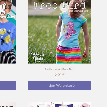
Plotterdatei - Free Bird
Schnellansicht
Preis
2,90 €
In den Warenkorb