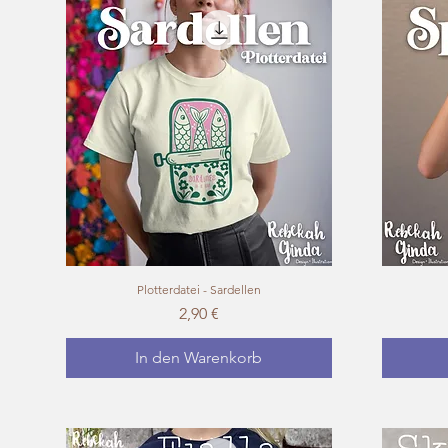
Plotterdatei - Sardellen
Schnellansicht
Preis
2,90 €
In den Warenkorb