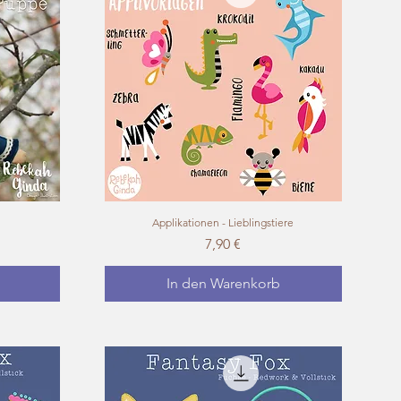
Applikationen - Lieblingstiere
Schnellansicht
s
Preis
7,90 €
In den Warenkorb