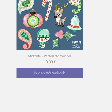
Stickdatei - Winterliche Wunder
Schnellansicht
Preis
10,00 €
In den Warenkorb