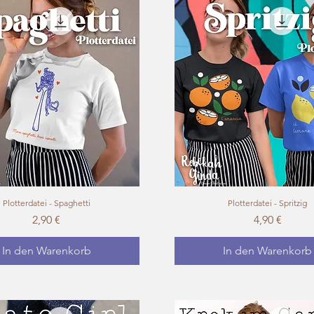
Plotterdatei - Spaghetti
Schnellansicht
Plotterdatei - Spritzig
Schnellansicht
Preis
Preis
2,90 €
4,90 €
In den Warenkorb
In den Warenkorb